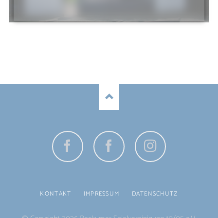
Facebook
Facebook
Instagram
Jugend
NAVIGATION
KONTAKT
IMPRESSUM
DATENSCHUTZ
ÜBERSPRINGEN