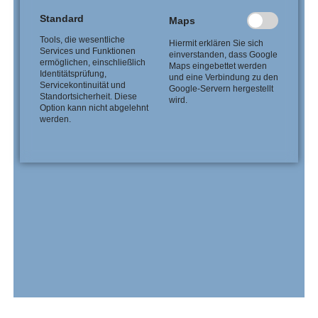
Standard
Maps
Tools, die wesentliche
Hiermit erklären Sie sich
Services und Funktionen
einverstanden, dass Google
ermöglichen, einschließlich
Maps eingebettet werden
Identitätsprüfung,
und eine Verbindung zu den
Servicekontinuität und
Google-Servern hergestellt
Standortsicherheit. Diese
wird.
Option kann nicht abgelehnt
werden.