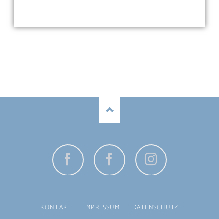
Facebook
Facebook
Instagram
Jugend
NAVIGATION
KONTAKT
IMPRESSUM
DATENSCHUTZ
ÜBERSPRINGEN