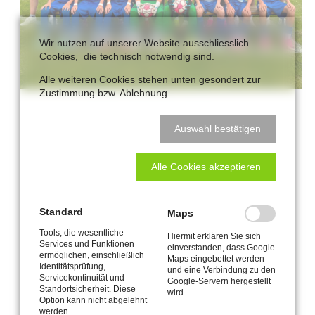
Wir nutzen auf unserer Website ausschliesslich
Cookies, die technisch notwendig sind.
Alle weiteren Cookies stehen unten gesondert zur
Zustimmung bzw. Ablehnung.
Auswahl bestätigen
Alle Cookies akzeptieren
Standard
Maps
Tools, die wesentliche
Hiermit erklären Sie sich
Services und Funktionen
einverstanden, dass Google
ermöglichen, einschließlich
Maps eingebettet werden
Identitätsprüfung,
und eine Verbindung zu den
Servicekontinuität und
Google-Servern hergestellt
Standortsicherheit. Diese
wird.
Option kann nicht abgelehnt
werden.